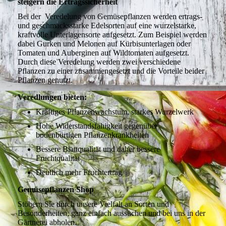
steigern die Ertragssicherheit
Bei der Veredelung von Gemüsepflanzen werden ertrags-
und geschmacksstarke Edelsorten auf eine wurzelstarke,
kraftvolle Unterlagensorte aufgesetzt. Zum Beispiel werden
dabei Gurken und Melonen auf Kürbisunterlagen oder
Tomaten und Auberginen auf Wildtomaten aufgesetzt.
Durch diese Veredelung werden zwei verschiedene
Pflanzen zu einer zusammengesetzt und die Vorteile beider
Pflanzen genutzt.
Veredlungen bieten:
Kräftiges Pflanzenwachstum, starkes Wurzelwerk
Hohe Widerstandsfähigkeit gegenüber
bodenbürtigen Pflanzenkrankheiten
Bessere Blattqualität und daher bessere
Fruchtqualität
Deutlich mehr Fruchtertrag
Gemüsepflanzen Shop
Stöbern Sie durch unsere Vielfalt an Sorten und
Besonderheiten, ganz einfach aussuchen und bei uns in der
Gärtnerei abholen.