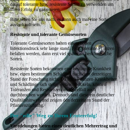
darauf tolerante bzw. resistente Sorten zu verwenden um
Ihren Erfolg zu garantieren.
Bitte sehen Sie uns nach, es kann auch mal eine Sorte
ausverkauft sein.
Resistente und tolerante Gemüsesorten
Tolerante Gemüsesorten halten einem hohen
Infektionsdruck sehr lange stand. Falls tolerante Pflanzen
befallen werden, dann erst viel später als herkömmliche
Sorten.
Resistente Sorten bekommen eine bestimmte Krankheit
bzw. einen bestimmten Schädling nach dem derzeitigen
Stand der Forschung nicht. Da auch Pflanzen-Krankheiten
und Schädlinge sich stetig weiterentwickeln, können
Toleranzen und Resistenzen im Einzelfall auch
durchbrochen werden. Dennoch sind diese ein deutlicher
Qualitätshinweis und zeigen den derzeitigen Stand der
Pflanzenzüchtung.
Der "edle" Weg zu Ihrem Ernteerfolg!
Veredelungen bieten einen deutlichen Mehrertrag und