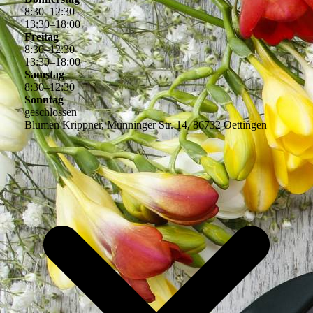
8
:
30
–
12
:
30
13
:
30
–
18
:
00
Freitag
8
:
30
–
12
:
30
13
:
30
–
18
:
00
Samstag
8
:
30
–
12
:
30
Sonntag
geschlossen
Blumen Krippner, Munninger Str. 14, 86732 Oettingen