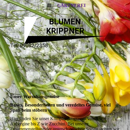
GÄRTNEREI
BLUMEN
KRIPPNER
Tel. 09082/2358
Unser Warmhausgemüse
Basics, Besonderheiten und veredeltes Gemüse, viel
Spaß beim stöbern
Hier finden Sie unser Komplettprogramm von A wie
Aubergine bis Z wie Zucchini. Bei unserer
Zusammenstellung der unterschiedlichen Sorten, achten wir