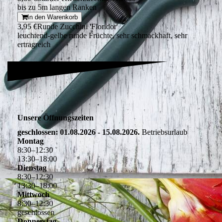
bis zu 5m langen Ranken
In den Warenkorb
3,95 €
Runde Zucchini 'Floridor'
leuchtend-gelbe runde Früchte, sehr schmackhaft, sehr
ertragreich
Unsere Öffnungszeiten
geschlossen: 01.08.2026 - 15.08.2026.
Betriebsurlaub
Montag
8
:
30
–
12
:
30
13
:
30
–
18
:
00
Dienstag
8
:
30
–
12
:
30
13
:
30
–
18
:
00
Mittwoch
8
:
30
–
12
:
30
geschlossen
Donnerstag