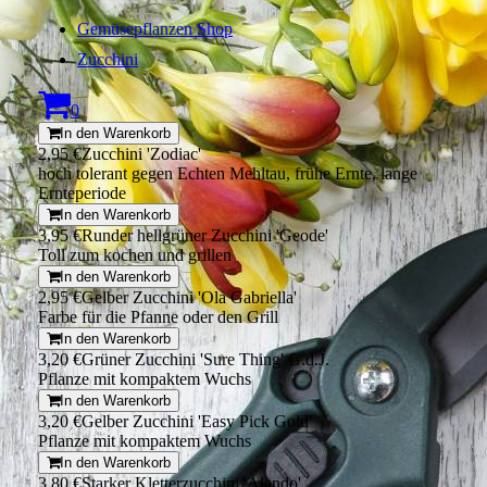
Gemüsepflanzen Shop
Zucchini
0
In den Warenkorb
2,95 €
Zucchini 'Zodiac'
hoch tolerant gegen Echten Mehltau, frühe Ernte, lange
Ernteperiode
In den Warenkorb
3,95 €
Runder hellgrüner Zucchini 'Geode'
Toll zum kochen und grillen
In den Warenkorb
2,95 €
Gelber Zucchini 'Ola Gabriella'
Farbe für die Pfanne oder den Grill
In den Warenkorb
3,20 €
Grüner Zucchini 'Sure Thing' G.d.J.
Pflanze mit kompaktem Wuchs
In den Warenkorb
3,20 €
Gelber Zucchini 'Easy Pick Gold'
Pflanze mit kompaktem Wuchs
In den Warenkorb
3,80 €
Starker Kletterzucchini 'Alando'