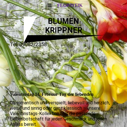
FLORISTIK
BLUMEN
KRIPPNER
Tel. 09082/2358
Valentinstag 14. Februar Tag der liebenden
Ob romantisch und verspielt, liebevoll und herzlich,
weise und sinnig oder ganz klassisch – unsere
Valentinstags-Kollektion hält die passende
Liebesbotschaft für jeden Geschmack und jeden
Anlass bereit.