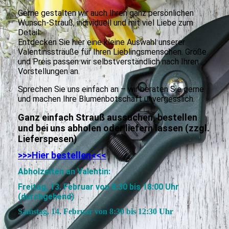
Gerne gestalten wir auch Ihren ganz persönlichen
Wunsch-Strauß, individuell und mit viel Liebe zum
Detail.
Entdecken Sie hier eine kleine Auswahl unserer
Valentinssträuße für Ihren Lieblingsmenschen. Größe
und Preis passen wir selbstverständlich nach Ihren
Vorstellungen an.
Sprechen Sie uns einfach an – wir beraten Sie gerne
und machen Ihre Blumenbotschaft unvergesslich.
Ganz einfach Strauß aussuchen, bestellen
und bei uns abholen oder liefern lassen (zzgl.
Lieferspesen)
>>>Hier bestellen<<<
Abholzeiten an Valentin:
Freitag, 13. Februar von 8:30 bis 18:00 Uhr
(durchgehend)
Samstag, 14. Februar von 8:30 bis 12:30 Uhr