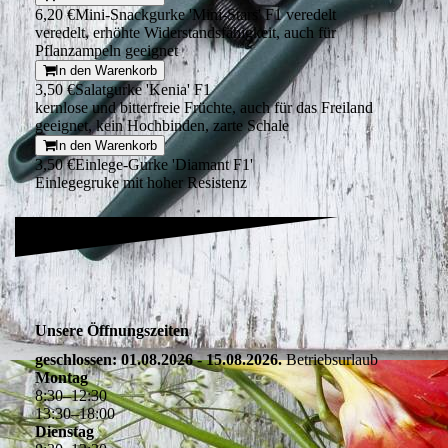
6,20 €
Mini-Snackgurke 'Mini-Stars' F1 veredelt
veredelt, erhöhte Widerstandsfähigkeit, auch für
Pflanzampeln geeignet
In den Warenkorb
3,50 €
Salatgurke 'Kenia' F1
kernlose und bitterfreie Früchte, auch für das Freiland
geeignet, kein Hochbinden, zarte Schale
In den Warenkorb
3,50 €
Einlege-Gurke 'Diamant F1'
Einlegegruke mit hoher Resistenz
Unsere Öffnungszeiten
geschlossen: 01.08.2026 - 15.08.2026.
Betriebsurlaub
Montag
8
:
30
–
12
:
30
13
:
30
–
18
:
00
Dienstag