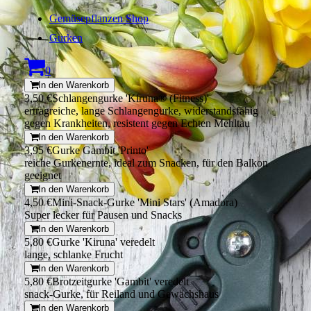
Gemüsepflanzen Shop
Gurken
0
In den Warenkorb
3,50 €
Schlangengurke 'Kiruna® (Fitness)'
ertragreiche, lange Schlangengurke, widerstandsfähig
gegen Krankheiten, resistent gegen Echten Mehltau
In den Warenkorb
3,95 €
Gurke Gambit 'Printo'
reiche Gurkenernte, ideal zum Snacken, für den Balkon
geeignet
In den Warenkorb
4,50 €
Mini-Snack-Gurke 'Mini Stars' (Amadora)
Super lecker für Pausen und Snacks
In den Warenkorb
5,80 €
Gurke 'Kiruna' veredelt
lange, schlanke Frucht
In den Warenkorb
5,80 €
Brotzeitgurke 'Gambit' veredelt
snack-Gurke, für Reiland und Gewächshaus
In den Warenkorb