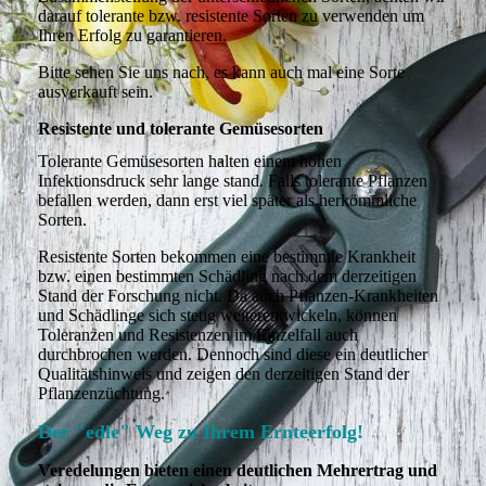
darauf tolerante bzw. resistente Sorten zu verwenden um
Ihren Erfolg zu garantieren.
Bitte sehen Sie uns nach, es kann auch mal eine Sorte
ausverkauft sein.
Resistente und tolerante Gemüsesorten
Tolerante Gemüsesorten halten einem hohen
Infektionsdruck sehr lange stand. Falls tolerante Pflanzen
befallen werden, dann erst viel später als herkömmliche
Sorten.
Resistente Sorten bekommen eine bestimmte Krankheit
bzw. einen bestimmten Schädling nach dem derzeitigen
Stand der Forschung nicht. Da auch Pflanzen-Krankheiten
und Schädlinge sich stetig weiterentwickeln, können
Toleranzen und Resistenzen im Einzelfall auch
durchbrochen werden. Dennoch sind diese ein deutlicher
Qualitätshinweis und zeigen den derzeitigen Stand der
Pflanzenzüchtung.
Der "edle" Weg zu Ihrem Ernteerfolg!
Veredelungen bieten einen deutlichen Mehrertrag und