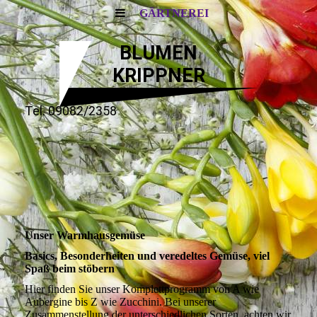
GÄRTNEREI
BLUMEN
KRIPPNER
Tel. 09082/2358
Unser Warmhausgemüse
Basics, Besonderheiten und veredeltes Gemüse, viel
Spaß beim stöbern
Hier finden Sie unser Komplettprogramm von A wie
Aubergine bis Z wie Zucchini. Bei unserer
Zusammenstellung der unterschiedlichen Sorten, achten wir