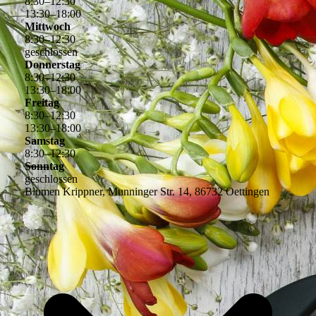
8
:
30
–
12
:
30
13
:
30
–
18
:
00
Mittwoch
8
:
30
–
12
:
30
geschlossen
Donnerstag
8
:
30
–
12
:
30
13
:
30
–
18
:
00
Freitag
8
:
30
–
12
:
30
13
:
30
–
18
:
00
Samstag
8
:
30
–
12
:
30
Sonntag
geschlossen
Blumen Krippner, Munninger Str. 14, 86732 Oettingen