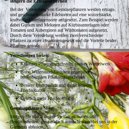
steigern die Ertragssicherheit
Bei der Veredelung von Gemüsepflanzen werden ertrags-
und geschmacksstarke Edelsorten auf eine wurzelstarke,
kraftvolle Unterlagensorte aufgesetzt. Zum Beispiel werden
dabei Gurken und Melonen auf Kürbisunterlagen oder
Tomaten und Auberginen auf Wildtomaten aufgesetzt.
Durch diese Veredelung werden zwei verschiedene
Pflanzen zu einer zusammengesetzt und die Vorteile beider
Pflanzen genutzt.
Veredlungen bieten:
Kräftiges Pflanzenwachstum, starkes Wurzelwerk
Hohe Widerstandsfähigkeit gegenüber
bodenbürtigen Pflanzenkrankheiten
Bessere Blattqualität und daher bessere
Fruchtqualität
Deutlich mehr Fruchtertrag
Gemüsepflanzen Shop
Stöbern Sie durch unsere Vielfalt an Sorten und
Besonderheiten, ganz einfach aussuchen und bei uns in der
Gärtnerei abholen.